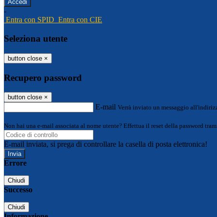
-
Entra con SPID
Entra con CIE
Seleziona utente
button close
×
Recupero password
button close
×
E-mail
Verrà inviato un messaggio all'indirizz
Non hai una e-mail associata al nome utente? Effettua il reset della password tram
E-mail inviata, si prega di controllare la casella di posta elettronica!
Errore
Chiudi
Successo
Chiudi
Informazione