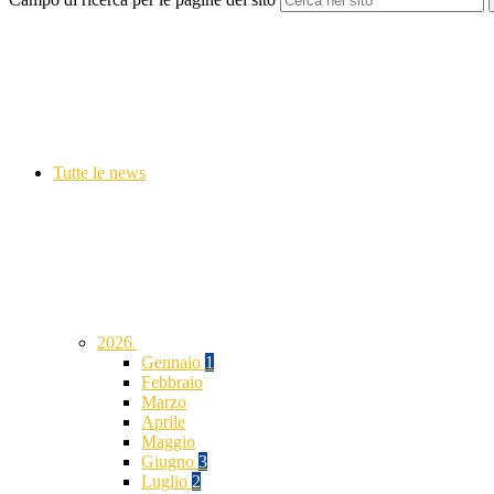
Tutte le news
2026
Gennaio
1
Febbraio
Marzo
Aprile
Maggio
Giugno
3
Luglio
2