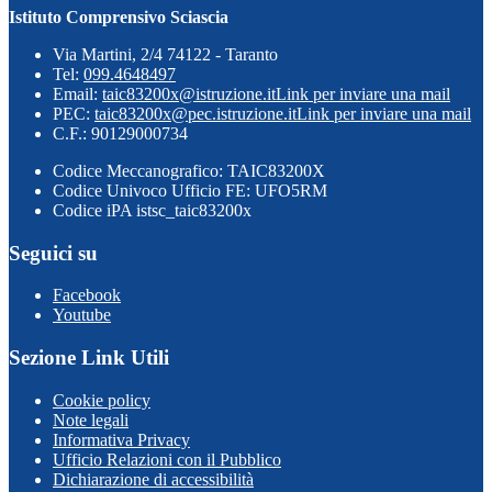
Istituto Comprensivo Sciascia
Via Martini, 2/4 74122 - Taranto
Tel:
099.4648497
Email:
taic83200x@istruzione.it
Link per inviare una mail
PEC:
taic83200x@pec.istruzione.it
Link per inviare una mail
C.F.: 90129000734
Codice Meccanografico: TAIC83200X
Codice Univoco Ufficio FE: UFO5RM
Codice iPA istsc_taic83200x
Seguici su
Facebook
Youtube
Sezione Link Utili
Cookie policy
Note legali
Informativa Privacy
Ufficio Relazioni con il Pubblico
Dichiarazione di accessibilità