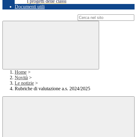
I progetti delle classi
Documenti utili
Campo di ricerca per le pagine del sito
Home
>
Novità
>
Le notizie
>
Rubriche di valutazione a.s. 2024/2025