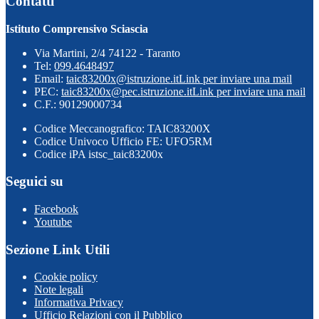
Contatti
Istituto Comprensivo Sciascia
Via Martini, 2/4 74122 - Taranto
Tel:
099.4648497
Email:
taic83200x@istruzione.it
Link per inviare una mail
PEC:
taic83200x@pec.istruzione.it
Link per inviare una mail
C.F.: 90129000734
Codice Meccanografico: TAIC83200X
Codice Univoco Ufficio FE: UFO5RM
Codice iPA istsc_taic83200x
Seguici su
Facebook
Youtube
Sezione Link Utili
Cookie policy
Note legali
Informativa Privacy
Ufficio Relazioni con il Pubblico