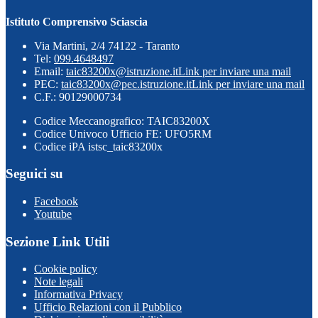
Istituto Comprensivo Sciascia
Via Martini, 2/4 74122 - Taranto
Tel:
099.4648497
Email:
taic83200x@istruzione.it
Link per inviare una mail
PEC:
taic83200x@pec.istruzione.it
Link per inviare una mail
C.F.: 90129000734
Codice Meccanografico: TAIC83200X
Codice Univoco Ufficio FE: UFO5RM
Codice iPA istsc_taic83200x
Seguici su
Facebook
Youtube
Sezione Link Utili
Cookie policy
Note legali
Informativa Privacy
Ufficio Relazioni con il Pubblico