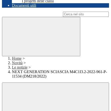
I progetti delle classi
Documenti utili
Campo di ricerca per le pagine del sito
Home
>
Novità
>
Le notizie
>
NEXT GENERATION SCIASCIA M4C1I3.2-2022-961-P-
11534 (DM218/2022)