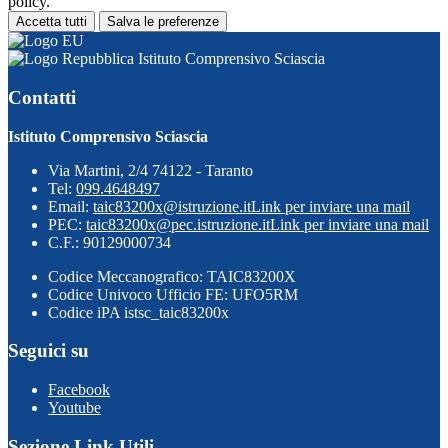
policy.
Accetta tutti
Salva le preferenze
Istituto Comprensivo Sciascia
Contatti
Istituto Comprensivo Sciascia
Via Martini, 2/4 74122 - Taranto
Tel:
099.4648497
Email:
taic83200x@istruzione.it
Link per inviare una mail
PEC:
taic83200x@pec.istruzione.it
Link per inviare una mail
C.F.: 90129000734
Codice Meccanografico: TAIC83200X
Codice Univoco Ufficio FE: UFO5RM
Codice iPA istsc_taic83200x
Seguici su
Facebook
Youtube
Sezione Link Utili