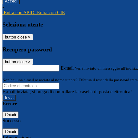
-
Entra con SPID
Entra con CIE
Seleziona utente
button close
×
Recupero password
button close
×
E-mail
Verrà inviato un messaggio all'indirizz
Non hai una e-mail associata al nome utente? Effettua il reset della password tram
E-mail inviata, si prega di controllare la casella di posta elettronica!
Errore
Chiudi
Successo
Chiudi
Informazione