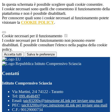
In questa schermata è possibile scegliere quali cookie consentire.
I cookie necessari sono quelli che consentono il funzionamento della
piattaforma e non è possibile disabilitarli.
Per conoscere quali sono i cookie necessari al funzionamento potete
visionare la
COOKIE POLICY
.
Cookie necessari per il funzionamento
I cookie necessari per il funzionamento non possono essere
disabilitati. È possibile consultare l'elenco nella pagina della cookie
policy.
Accetta tutti
Salva le preferenze
Istituto Comprensivo Sciascia
Contatti
Istituto Comprensivo Sciascia
Via Martini, 2/4 74122 - Taranto
Tel:
099.4648497
Email:
taic83200x@istruzione.it
Link per inviare una mail
PEC:
taic83200x@pec.istruzione.it
Link per inviare una mail
C.F.: 90129000734