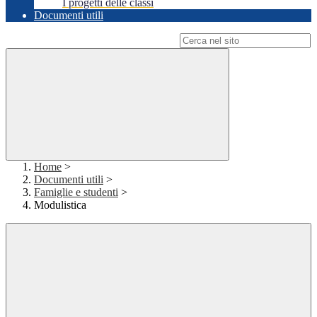
I progetti delle classi
Documenti utili
Campo di ricerca per le pagine del sito
Home
>
Documenti utili
>
Famiglie e studenti
>
Modulistica