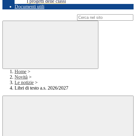
I progetti delle classi
Documenti utili
Campo di ricerca per le pagine del sito
Home
>
Novità
>
Le notizie
>
Libri di testo a.s. 2026/2027