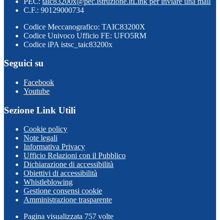
PEC:
taic83200x@pec.istruzione.it
Link per inviare una mail
C.F.: 90129000734
Codice Meccanografico: TAIC83200X
Codice Univoco Ufficio FE: UFO5RM
Codice iPA istsc_taic83200x
Seguici su
Facebook
Youtube
Sezione Link Utili
Cookie policy
Note legali
Informativa Privacy
Ufficio Relazioni con il Pubblico
Dichiarazione di accessibilità
Obiettivi di accessibilità
Whistleblowing
Gestione consensi cookie
Amministrazione trasparente
Pagina visualizzata
757
volte