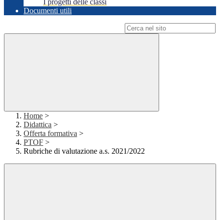
I progetti delle classi
Documenti utili
Campo di ricerca per le pagine del sito
Home
>
Didattica
>
Offerta formativa
>
PTOF
>
Rubriche di valutazione a.s. 2021/2022