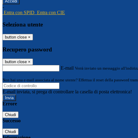
-
Entra con SPID
Entra con CIE
Seleziona utente
button close
×
Recupero password
button close
×
E-mail
Verrà inviato un messaggio all'indirizz
Non hai una e-mail associata al nome utente? Effettua il reset della password tram
E-mail inviata, si prega di controllare la casella di posta elettronica!
Errore
Chiudi
Successo
Chiudi
Informazione