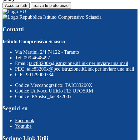
Accetta tutti
Salva le preferenze
Istituto Comprensivo Sciascia
Contatti
Istituto Comprensivo Sciascia
Via Martini, 2/4 74122 - Taranto
Tel:
099.4648497
Email:
taic83200x@istruzione.it
Link per inviare una mail
PEC:
taic83200x@pec.istruzione.it
Link per inviare una mail
C.F.: 90129000734
Codice Meccanografico: TAIC83200X
Codice Univoco Ufficio FE: UFO5RM
Codice iPA istsc_taic83200x
Seguici su
Facebook
Youtube
Sezione Link Utili