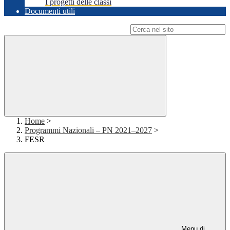
I progetti delle classi
Documenti utili
Campo di ricerca per le pagine del sito
Home
>
Programmi Nazionali – PN 2021–2027
>
FESR
Menu di