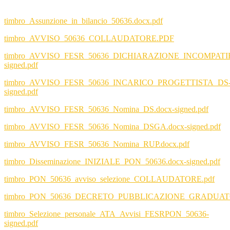
timbro_Assunzione_in_bilancio_50636.docx.pdf
timbro_AVVISO_50636_COLLAUDATORE.PDF
timbro_AVVISO_FESR_50636_DICHIARAZIONE_INCOMPATI
signed.pdf
timbro_AVVISO_FESR_50636_INCARICO_PROGETTISTA_DS
signed.pdf
timbro_AVVISO_FESR_50636_Nomina_DS.docx-signed.pdf
timbro_AVVISO_FESR_50636_Nomina_DSGA.docx-signed.pdf
timbro_AVVISO_FESR_50636_Nomina_RUP.docx.pdf
timbro_Disseminazione_INIZIALE_PON_50636.docx-signed.pdf
timbro_PON_50636_avviso_selezione_COLLAUDATORE.pdf
timbro_PON_50636_DECRETO_PUBBLICAZIONE_GRADUA
timbro_Selezione_personale_ATA_Avvisi_FESRPON_50636-
signed.pdf