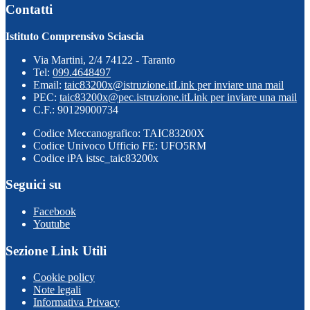
Contatti
Istituto Comprensivo Sciascia
Via Martini, 2/4 74122 - Taranto
Tel:
099.4648497
Email:
taic83200x@istruzione.it
Link per inviare una mail
PEC:
taic83200x@pec.istruzione.it
Link per inviare una mail
C.F.: 90129000734
Codice Meccanografico: TAIC83200X
Codice Univoco Ufficio FE: UFO5RM
Codice iPA istsc_taic83200x
Seguici su
Facebook
Youtube
Sezione Link Utili
Cookie policy
Note legali
Informativa Privacy