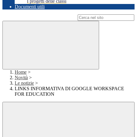
I progetti delle classi
Documenti utili
Campo di ricerca per le pagine del sito
Home
>
Novità
>
Le notizie
>
LINKS INFORMATIVA DI GOOGLE WORKSPACE
FOR EDUCATION