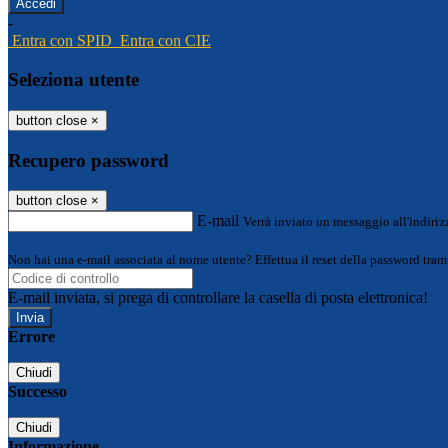
-
Entra con SPID
Entra con CIE
Seleziona utente
button close
×
Recupero password
button close
×
E-mail
Verrà inviato un messaggio all'indirizz
Non hai una e-mail associata al nome utente? Effettua il reset della password tram
E-mail inviata, si prega di controllare la casella di posta elettronica!
Errore
Chiudi
Successo
Chiudi
Informazione