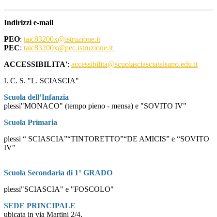
Indirizzi e-mail
PEO
:
taic83200x@istruzione.it
PEC
:
taic83200x@pec.istruzione.it
ACCESSIBILITA'
:
accessibilita@scuolasciasciatalsano.edu.it
I. C. S. "L. SCIASCIA"
Scuola dell’Infanzia
plessi"MONACO" (tempo pieno - mensa) e "SOVITO IV"
Scuola Primaria
plessi “ SCIASCIA”“TINTORETTO”“DE AMICIS” e “SOVITO
IV"
Scuola Secondaria di 1° GRADO
plessi"SCIASCIA" e "FOSCOLO"
SEDE PRINCIPALE
ubicata in via Martini 2/4,