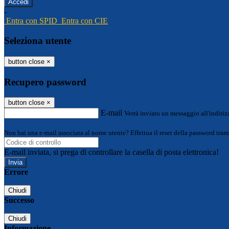
-
Entra con SPID
Entra con CIE
Seleziona utente
button close
×
Recupero password
button close
×
E-mail
Verrà inviato un messaggio all'indirizz
Non hai una e-mail associata al nome utente? Effettua il reset della password tram
E-mail inviata, si prega di controllare la casella di posta elettronica!
Errore
Chiudi
Successo
Chiudi
Informazione