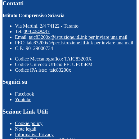
Contatti
Istituto Comprensivo Sciascia
Via Martini, 2/4 74122 - Taranto
Tel:
099.4648497
Email:
taic83200x@istruzione.it
Link per inviare una mail
PEC:
taic83200x@pec.istruzione.it
Link per inviare una mail
C.F.: 90129000734
Codice Meccanografico: TAIC83200X
Codice Univoco Ufficio FE: UFO5RM
Codice iPA istsc_taic83200x
Seguici su
Facebook
Youtube
Sezione Link Utili
Cookie policy
Note legali
Informativa Privacy