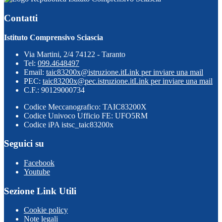
Contatti
Istituto Comprensivo Sciascia
Via Martini, 2/4 74122 - Taranto
Tel:
099.4648497
Email:
taic83200x@istruzione.it
Link per inviare una mail
PEC:
taic83200x@pec.istruzione.it
Link per inviare una mail
C.F.: 90129000734
Codice Meccanografico: TAIC83200X
Codice Univoco Ufficio FE: UFO5RM
Codice iPA istsc_taic83200x
Seguici su
Facebook
Youtube
Sezione Link Utili
Cookie policy
Note legali